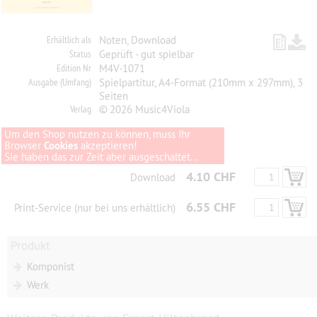
Erhältlich als
Noten, Download
Status
Geprüft - gut spielbar
Edition Nr
M4V-1071
Ausgabe (Umfang)
Spielpartitur, A4-Format (210mm x 297mm), 3
Seiten
Verlag
© 2026 Music4Viola
Um den Shop nutzen zu können, muss Ihr
Browser
Cookies
akzeptieren!
Sie haben das zur Zeit aber ausgeschaltet...
4.10 CHF
Download
6.55 CHF
Print-Service (nur bei uns erhältlich)
Produkt
Komponist
Werk