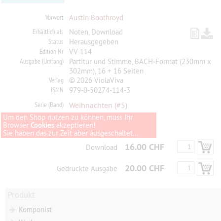
Vorwort
Austin Boothroyd
Erhältlich als
Noten, Download
Status
Herausgegeben
Edition Nr
VV 114
Ausgabe (Umfang)
Partitur und Stimme, BACH-Format (230mm x
302mm), 16 + 16 Seiten
Verlag
© 2026 ViolaViva
ISMN
979-0-50274-114-3
Serie (Band)
Weihnachten
(#5)
Um den Shop nutzen zu können, muss Ihr
Browser
Cookies
akzeptieren!
Sie haben das zur Zeit aber ausgeschaltet...
16.00 CHF
Download
20.00 CHF
Gedruckte Ausgabe
Produkt
Komponist