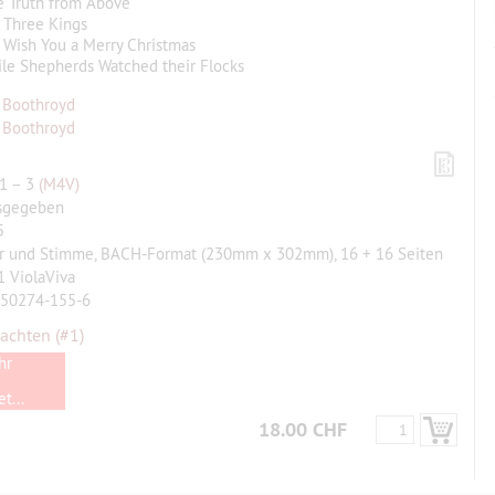
e Truth from Above
 Three Kings
 Wish You a Merry Christmas
ile Shepherds Watched their Flocks
 Boothroyd
 Boothroyd
 1 – 3
(M4V)
sgegeben
5
ur und Stimme, BACH-Format (230mm x 302mm), 16 + 16 Seiten
 ViolaViva
-50274-155-6
nachten
(#1)
hr
t...
18.00 CHF