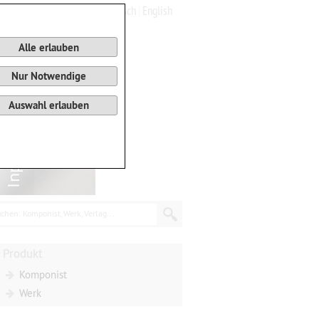
Deutsch
English
0
Warenkorb
Alle erlauben
Nur Notwendige
Auswahl erlauben
chen: Komponist, Werk, Verlag...
Produkt
Komponist
Werk