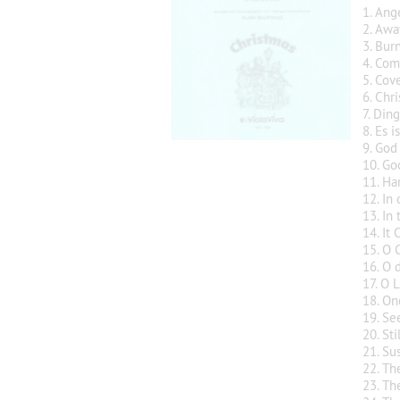
1. Ang
2. Awa
3. Bur
4. Com
5. Cov
6. Chr
7. Din
8. Es 
9. God
10. Go
11. Ha
12. In 
13. In
14. It
15. O 
16. O 
17. O 
18. On
19. Se
20. St
21. Su
22. Th
23. Th