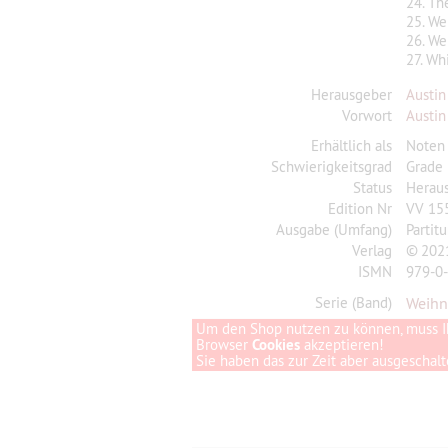
24. Th
25. We
26. We
27. Wh
Herausgeber
Austin
Vorwort
Austin
Erhältlich als
Noten
Schwierigkeitsgrad
Grade
Status
Herau
Edition Nr
VV 15
Ausgabe (Umfang)
Partit
Verlag
© 2021
ISMN
979-0
Serie (Band)
Weih
Um den Shop nutzen zu können, muss I
Browser
Cookies
akzeptieren!
Sie haben das zur Zeit aber ausgeschalte