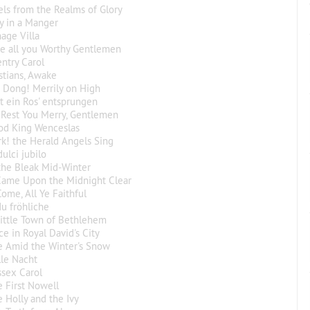
els from the Realms of Glory
y in a Manger
nage Villa
e all you Worthy Gentlemen
entry Carol
istians, Awake
g Dong! Merrily on High
ist ein Ros' entsprungen
 Rest You Merry, Gentlemen
od King Wenceslas
rk! the Herald Angels Sing
dulci jubilo
 the Bleak Mid-Winter
 Came Upon the Midnight Clear
Come, All Ye Faithful
du fröhliche
Little Town of Bethlehem
ce in Royal David's City
e Amid the Winter's Snow
ille Nacht
ssex Carol
e First Nowell
e Holly and the Ivy