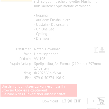
sich so gut mit schwungvoller Musik, mit
musikalischer Spielfreude verbinden!
- Jogging
- Auf dem Fussballplatz
- Upstairs - Downstairs
- On One Leg
- Cycling
- Drehwurm
Erhältlich als
Noten, Download
Status
Herausgegeben
Edition Nr
VV 196
Ausgabe (Umfang)
Speilpartitur, A4-Format (210mm x 297mm),
17 Seiten
Verlag
© 2026 ViolaViva
ISMN
979-0-50274-196-9
Um den Shop nutzen zu können, muss Ihr
Browser
Cookies
akzeptieren!
Sie haben das zur Zeit aber ausgeschaltet...
13.90 CHF
Download