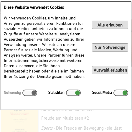
Deutsch
English
0
Diese Website verwendet Cookies
Anmelden / Registrieren
Wir verwenden Cookies, um Inhalte und
Anzeigen zu personalisieren, Funktionen für
Alle erlauben
soziale Medien anbieten zu können und die
Zugriffe auf unsere Website zu analysieren.
Ausserdem geben wir Informationen zu Ihrer
Verwendung unserer Website an unsere
Nur Notwendige
Partner für soziale Medien, Werbung und
Analysen weiter. Unsere Partner führen diese
Informationen möglicherweise mit weiteren
Daten zusammen, die Sie ihnen
Auswahl erlauben
bereitgestellt haben oder die sie im Rahmen
Ihrer Nutzung der Dienste gesammelt haben.
Sports
Notwendig
Statistiken
Social Media
Kleinert, Andreas
(1957)
für Bratsche und Kontrabass
Freude am Musizieren #2
Sports
- Die Freude an Bewegung - sie lässt