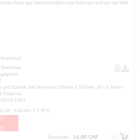
ionelle Musik aus Gemeinschaften und Kulturen rund um die Welt
 Boothroyd
, Download
sgegeben
8
ur und Stimme, BACH-Format (230mm x 302mm), 24 + 8 Seiten
 ViolaViva
-50274-238-6
g Up · Klassen 3-5
(#4)
hr
t...
16.00 CHF
Download