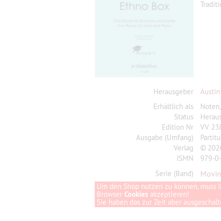
Tradit
Herausgeber
Austin
Erhältlich als
Noten
Status
Herau
Edition Nr
VV 23
Ausgabe (Umfang)
Partit
Verlag
© 2026
ISMN
979-0
Serie (Band)
Movin
Um den Shop nutzen zu können, muss I
Browser
Cookies
akzeptieren!
Sie haben das zur Zeit aber ausgeschalte