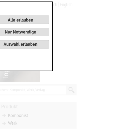
Deutsch
English
0
Warenkorb
Alle erlauben
Nur Notwendige
Auswahl erlauben
chen: Komponist, Werk, Verlag...
Produkt
Komponist
Werk