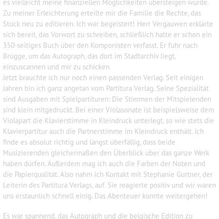
es vielleicht meine finanziellen Möglichkeiten übersteigen würde.
Zu meiner Erleichterung erteilte mir die Familie die Rechte, das
Stück neu zu editieren. Ich war begeistert! Herr Vergauwen erklärte
sich bereit, das Vorwort zu schreiben, schließlich hatte er schon ein
350-seitiges Buch über den Komponisten verfasst. Er fuhr nach
Brügge, um das Autograph, das dort im Stadtarchiv liegt,
einzuscannen und mir zu schicken.
Jetzt brauchte ich nur noch einen passenden Verlag. Seit einigen
Jahren bin ich ganz angetan vom Partitura Verlag. Seine Spezialität
sind Ausgaben mit Spielpartituren: Die Stimmen der Mitspielenden
sind klein mitgedruckt. Bei einer Violasonate ist beispielsweise dem
Violapart die Klavierstimme in Kleindruck unterlegt, so wie stets die
Klavierpartitur auch die Partnerstimme im Kleindruck enthält. Ich
finde es absolut richtig und längst überfällig, dass beide
Musizierenden gleichermaßen den Überblick über das ganze Werk
haben dürfen. Außerdem mag ich auch die Farben der Noten und
die Papierqualität. Also nahm ich Kontakt mit Stephanie Gurtner, der
Leiterin des Partitura Verlags, auf. Sie reagierte positiv und wir waren
uns erstaunlich schnell einig. Das Abenteuer konnte weitergehen!
Es war spannend, das Autograph und die belgische Edition zu