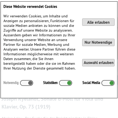
Deutsch
English
0
Diese Website verwendet Cookies
Anmelden / Registrieren
Wir verwenden Cookies, um Inhalte und
Anzeigen zu personalisieren, Funktionen für
Alle erlauben
soziale Medien anbieten zu können und die
Zugriffe auf unsere Website zu analysieren.
Ausserdem geben wir Informationen zu Ihrer
Verwendung unserer Website an unsere
Nur Notwendige
Partner für soziale Medien, Werbung und
Analysen weiter. Unsere Partner führen diese
Informationen möglicherweise mit weiteren
Daten zusammen, die Sie ihnen
Auswahl erlauben
bereitgestellt haben oder die sie im Rahmen
Miguel Aguilar-Ahumada
Ihrer Nutzung der Dienste gesammelt haben.
Der Weg von der Idee zur fertigen Neuausgabe
Notwendig
Statistiken
Social Media
Joseph Ryelandt, Sonate d-Moll für Viola und
Klavier, Op. 73 (1919)