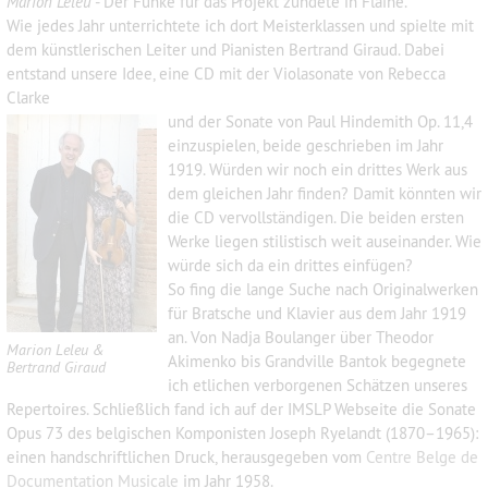
Marion Leleu
- Der Funke für das Projekt zündete in Flaine.
Wie jedes Jahr unterrichtete ich dort Meisterklassen und spielte mit
dem künstlerischen Leiter und Pianisten Bertrand Giraud. Dabei
entstand unsere Idee, eine CD mit der Violasonate von Rebecca
Clarke
und der Sonate von Paul Hindemith Op. 11,4
einzuspielen, beide geschrieben im Jahr
1919. Würden wir noch ein drittes Werk aus
dem gleichen Jahr finden? Damit könnten wir
die CD vervollständigen. Die beiden ersten
Werke liegen stilistisch weit auseinander. Wie
würde sich da ein drittes einfügen?
So fing die lange Suche nach Originalwerken
für Bratsche und Klavier aus dem Jahr 1919
an. Von Nadja Boulanger über Theodor
Marion Leleu &
Akimenko bis Grandville Bantok begegnete
Bertrand Giraud
ich etlichen verborgenen Schätzen unseres
Repertoires. Schließlich fand ich auf der IMSLP Webseite die Sonate
Opus 73 des belgischen Komponisten Joseph Ryelandt (1870–1965):
einen handschriftlichen Druck, herausgegeben vom
Centre Belge de
Documentation Musicale
im Jahr 1958.