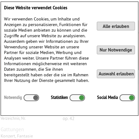
Deutsch
English
0
Diese Website verwendet Cookies
Anmelden / Registrieren
Wir verwenden Cookies, um Inhalte und
Anzeigen zu personalisieren, Funktionen für
Alle erlauben
soziale Medien anbieten zu können und die
Zugriffe auf unsere Website zu analysieren.
Ausserdem geben wir Informationen zu Ihrer
Verwendung unserer Website an unsere
Nur Notwendige
Partner für soziale Medien, Werbung und
Analysen weiter. Unsere Partner führen diese
Informationen möglicherweise mit weiteren
Daten zusammen, die Sie ihnen
Auswahl erlauben
bereitgestellt haben oder die sie im Rahmen
Ihrer Nutzung der Dienste gesammelt haben.
Franz
Reizenstein
(1911–1968)
Notwendig
Statistiken
Social Media
Concert Fantasy, op. 42, für Bratsche und Orchester
Bratsche, Orchester
Besetzung
op. 42
Verzeichnis, Nr.
Gattungen
Konzert, Fantasie