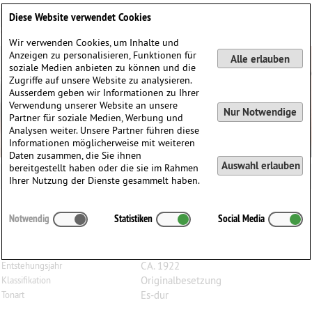
Deutsch
English
0
Diese Website verwendet Cookies
Anmelden / Registrieren
Wir verwenden Cookies, um Inhalte und
Anzeigen zu personalisieren, Funktionen für
Alle erlauben
soziale Medien anbieten zu können und die
Zugriffe auf unsere Website zu analysieren.
Ausserdem geben wir Informationen zu Ihrer
Verwendung unserer Website an unsere
Nur Notwendige
Partner für soziale Medien, Werbung und
Analysen weiter. Unsere Partner führen diese
Informationen möglicherweise mit weiteren
Daten zusammen, die Sie ihnen
Auswahl erlauben
bereitgestellt haben oder die sie im Rahmen
Ihrer Nutzung der Dienste gesammelt haben.
Arnold
Trowell
(1887–1966)
Notwendig
Statistiken
Social Media
Sonate in Es-Dur für Bratsche und Klavier
Bratsche, Klavier
Besetzung
CA. 1922
Entstehungsjahr
Originalbesetzung
Klassifikation
Es-dur
Tonart