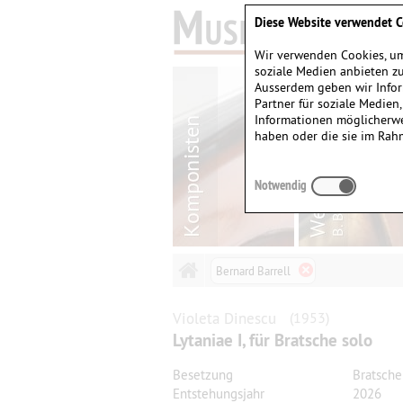
Diese Website verwendet C
Wir verwenden Cookies, um
soziale Medien anbieten zu
Ausserdem geben wir Infor
Partner für soziale Medien
Informationen möglicherwe
haben oder die sie im Rah
Notwendig
Bernard Barrell
Violeta
Dinescu
(1953)
Lytaniae I, für Bratsche solo
Besetzung
Bratsche
Entstehungsjahr
2026