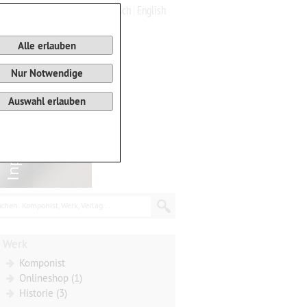
Deutsch
English
0
Warenkorb
Alle erlauben
Nur Notwendige
Auswahl erlauben
chen: Komponist, Werk, Verlag...
Werk
Komponist
Onlineshop (1)
Historie (3)