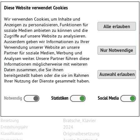
Deutsch
English
0
Diese Website verwendet Cookies
Anmelden / Registrieren
Wir verwenden Cookies, um Inhalte und
Anzeigen zu personalisieren, Funktionen für
Alle erlauben
soziale Medien anbieten zu können und die
Zugriffe auf unsere Website zu analysieren.
Ausserdem geben wir Informationen zu Ihrer
Verwendung unserer Website an unsere
Nur Notwendige
Partner für soziale Medien, Werbung und
Analysen weiter. Unsere Partner führen diese
Informationen möglicherweise mit weiteren
Daten zusammen, die Sie ihnen
Auswahl erlauben
bereitgestellt haben oder die sie im Rahmen
Ihrer Nutzung der Dienste gesammelt haben.
Robert
Saxton
(1953)
Notwendig
Statistiken
Social Media
Viola Play Time, sechs einfache Stücke für Bratsche
und Klavier
Bratsche, Klavier
Besetzung
2024
Entstehungsjahr
Originalbesetzung
Klassifikation