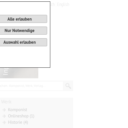
Deutsch
English
0
Warenkorb
Alle erlauben
Nur Notwendige
Auswahl erlauben
chen: Komponist, Werk, Verlag...
Werk
Komponist
Onlineshop (1)
Historie (4)