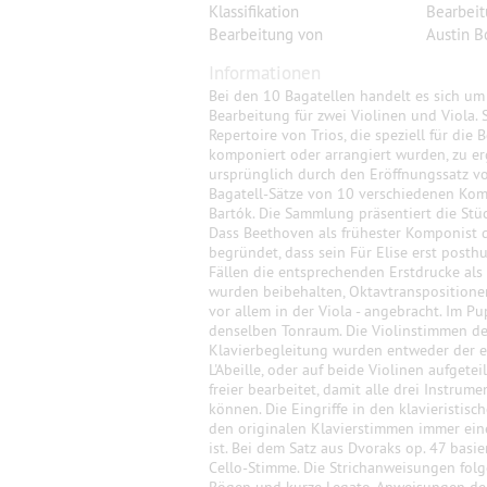
Klassifikation
Bearbei
Bearbeitung von
Austin B
Informationen
Bei den 10 Bagatellen handelt es sich u
Bearbeitung für zwei Violinen und Viola.
Repertoire von Trios, die speziell für die
komponiert oder arrangiert wurden, zu er
ursprünglich durch den Eröffnungssatz vo
Bagatell-Sätze von 10 verschiedenen Kom
Bartók. Die Sammlung präsentiert die Stüc
Dass Beethoven als frühester Komponist di
begründet, dass sein Für Elise erst posth
Fällen die entsprechenden Erstdrucke als
wurden beibehalten, Oktavtranspositionen
vor allem in der Viola - angebracht. Im P
denselben Tonraum. Die Violinstimmen der
Klavierbegleitung wurden entweder der er
L'Abeille, oder auf beide Violinen aufgetei
freier bearbeitet, damit alle drei Instr
können. Die Eingriffe in den klavieristisc
den originalen Klavierstimmen immer ei
ist. Bei dem Satz aus Dvoraks op. 47 basie
Cello-Stimme. Die Strichanweisungen folg