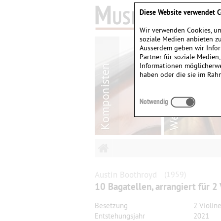
Diese Website verwendet C
Wir verwenden Cookies, um
soziale Medien anbieten zu
Ausserdem geben wir Infor
Partner für soziale Medien
Informationen möglicherwe
haben oder die sie im Rah
Notwendig
Austin
Boothroyd
(1959)
10 Bagatellen, arrangiert für 2
Besetzung
2 Violin
Entstehungsjahr
2021