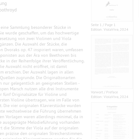
tung
oothroyd
Seite 1 / Page 1
m eine Sammlung besonderer Stücke in
Edition: ViolaViva, 2024
 Sie wurde geschaffen, um das hochwertige
 Besetzung von zwei Violinen und Viola
gänzen. Die Auswahl der Stücke, die
n Dvoraks op. 47 inspiriert waren, umfassen
ponisten aus der Ära von Beethoven bis
ke in der Reihenfolge ihrer Veröffentlichung.
e Auswahl nicht eröffnet, ist damit
um erschien. Der Auswahl lagen in allen
 Quellen zugrunde. Die Originaltonarten
 nur gelegentlich an geeigneten Stellen -
uppen Marsch nutzen alle drei Instrumente
Vorwort / Preface
 fünf Originalsätze für Violine und
Edition: ViolaViva, 2024
sten Violine übertragen, wie im Falle von
lt. Die vier originalen Klavierstücke wurden
umente wechselweise die Führung übernehmen
hen Vorlagen waren allerdings minimal, da in
ne ausgeprägte Melodieführung vorhanden
rt die Stimme der Viola auf der originalen
en präzise den originalen Streicherstimmen.