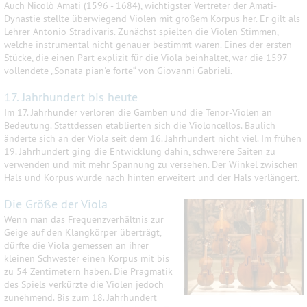
Auch Nicolò Amati (1596 - 1684), wichtigster Vertreter der Amati-
Dynastie stellte überwiegend Violen mit großem Korpus her. Er gilt als
Lehrer Antonio Stradivaris. Zunächst spielten die Violen Stimmen,
welche instrumental nicht genauer bestimmt waren. Eines der ersten
Stücke, die einen Part explizit für die Viola beinhaltet, war die 1597
vollendete „Sonata pian'e forte“ von Giovanni Gabrieli.
17. Jahrhundert bis heute
Im 17. Jahrhunder verloren die Gamben und die Tenor-Violen an
Bedeutung. Stattdessen etablierten sich die Violoncellos. Baulich
änderte sich an der Viola seit dem 16. Jahrhundert nicht viel. Im frühen
19. Jahrhundert ging die Entwicklung dahin, schwerere Saiten zu
verwenden und mit mehr Spannung zu versehen. Der Winkel zwischen
Hals und Korpus wurde nach hinten erweitert und der Hals verlängert.
Die Größe der Viola
Wenn man das Frequenzverhältnis zur
Geige auf den Klangkörper überträgt,
dürfte die Viola gemessen an ihrer
kleinen Schwester einen Korpus mit bis
zu 54 Zentimetern haben. Die Pragmatik
des Spiels verkürzte die Violen jedoch
zunehmend. Bis zum 18. Jahrhundert