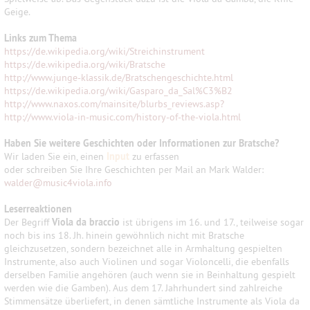
Geige.
Links zum Thema
https://de.wikipedia.org/wiki/Streichinstrument
https://de.wikipedia.org/wiki/Bratsche
http://www.junge-klassik.de/Bratschengeschichte.html
https://de.wikipedia.org/wiki/Gasparo_da_Sal%C3%B2
http://www.naxos.com/mainsite/blurbs_reviews.asp?
http://www.viola-in-music.com/history-of-the-viola.html
Haben Sie weitere Geschichten oder Informationen zur Bratsche?
Wir laden Sie ein, einen
Input
zu erfassen
oder schreiben Sie Ihre Geschichten per Mail an Mark Walder:
walder
@
music4viola.info
Leserreaktionen
Der Begriff
Viola da braccio
ist übrigens im 16. und 17., teilweise sogar
noch bis ins 18. Jh. hinein gewöhnlich nicht mit Bratsche
gleichzusetzen, sondern bezeichnet alle in Armhaltung gespielten
Instrumente, also auch Violinen und sogar Violoncelli, die ebenfalls
derselben Familie angehören (auch wenn sie in Beinhaltung gespielt
werden wie die Gamben). Aus dem 17. Jahrhundert sind zahlreiche
Stimmensätze überliefert, in denen sämtliche Instrumente als Viola da