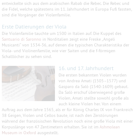
entwickelte sich aus dem arabischen Rabab die Rebec. Die Rebec und
die Fidel, welche spätestens im 11. Jahrhundert in Europa Fuß fassten,
sind die Vorgänger der Violenfamilie.
Erste Datierungen der Viola
Die Violenfamilie tauchte um 1500 in Italien auf. Die Kuppel des
Santuario di Saronno
in Norditalien zeigt eine Freske „Angeli
Musicanti“ von 1534-36, auf denen die typischen Charakteristika der
Viola- und Violinenfamilie, wie vier Saiten und die f-förmigen
Schalllöcher zu sehen sind.
16. und 17. Jahrhundert
Die ersten bekannten Violen wurden
von Andrea Amati (1505–1577) und
Gasparo da Salò (1540-1609) gebaut.
Da Salò erschuf überwiegend große
Violen, Amati stellte sowohl große als
auch kleine Violen her. Von einem
Auftrag aus dem Jahre 1565, als er für König Charles IX von Frankreich
38 Geigen, Violen und Cellos baute, ist nach den Zerstörungen
während der französischen Revolution noch eine große Viola mit einer
Korpuslänge von 47 Zentimetern erhalten. Sie ist im
Ashmolean
Museum in Oxford
ausgestellt.