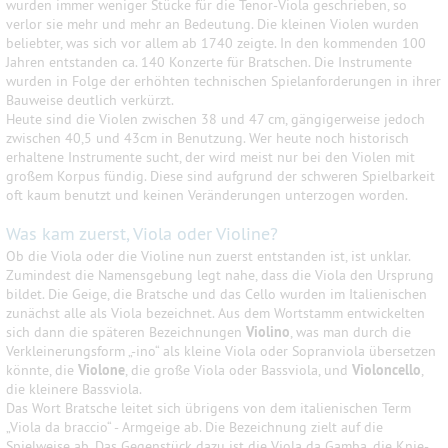
wurden immer weniger Stücke für die Tenor-Viola geschrieben, so
verlor sie mehr und mehr an Bedeutung. Die kleinen Violen wurden
beliebter, was sich vor allem ab 1740 zeigte. In den kommenden 100
Jahren entstanden ca. 140 Konzerte für Bratschen. Die Instrumente
wurden in Folge der erhöhten technischen Spielanforderungen in ihrer
Bauweise deutlich verkürzt.
Heute sind die Violen zwischen 38 und 47 cm, gängigerweise jedoch
zwischen 40,5 und 43cm in Benutzung. Wer heute noch historisch
erhaltene Instrumente sucht, der wird meist nur bei den Violen mit
großem Korpus fündig. Diese sind aufgrund der schweren Spielbarkeit
oft kaum benutzt und keinen Veränderungen unterzogen worden.
Was kam zuerst, Viola oder Violine?
Ob die Viola oder die Violine nun zuerst entstanden ist, ist unklar.
Zumindest die Namensgebung legt nahe, dass die Viola den Ursprung
bildet. Die Geige, die Bratsche und das Cello wurden im Italienischen
zunächst alle als Viola bezeichnet. Aus dem Wortstamm entwickelten
sich dann die späteren Bezeichnungen
Violino
, was man durch die
Verkleinerungsform „-ino“ als kleine Viola oder Sopranviola übersetzen
könnte, die
Violone
, die große Viola oder Bassviola, und
Violoncello
,
die kleinere Bassviola.
Das Wort Bratsche leitet sich übrigens von dem italienischen Term
„Viola da braccio“ - Armgeige ab. Die Bezeichnung zielt auf die
Spielweise ab. Das Gegenstück dazu ist die Viola da Gamba, die Knie-