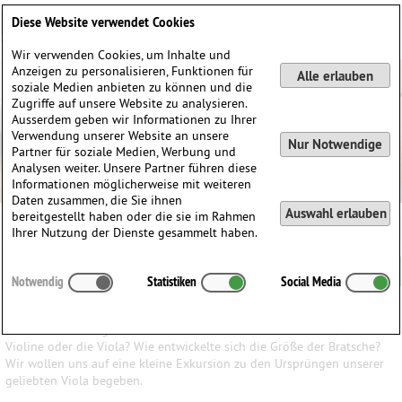
Deutsch
English
0
Diese Website verwendet Cookies
Anmelden / Registrieren
Wir verwenden Cookies, um Inhalte und
Anzeigen zu personalisieren, Funktionen für
Alle erlauben
soziale Medien anbieten zu können und die
Zugriffe auf unsere Website zu analysieren.
Ausserdem geben wir Informationen zu Ihrer
Verwendung unserer Website an unsere
Nur Notwendige
Partner für soziale Medien, Werbung und
Analysen weiter. Unsere Partner führen diese
Informationen möglicherweise mit weiteren
Daten zusammen, die Sie ihnen
Auswahl erlauben
bereitgestellt haben oder die sie im Rahmen
Ihrer Nutzung der Dienste gesammelt haben.
Eine kleine Geschichte der Bratsche
Notwendig
Statistiken
Social Media
Ein Blog von Mascha Seitz
Wann entstand eigentlich die Bratsche? Und was kam zuerst, die
Violine oder die Viola? Wie entwickelte sich die Größe der Bratsche?
Wir wollen uns auf eine kleine Exkursion zu den Ursprüngen unserer
geliebten Viola begeben.