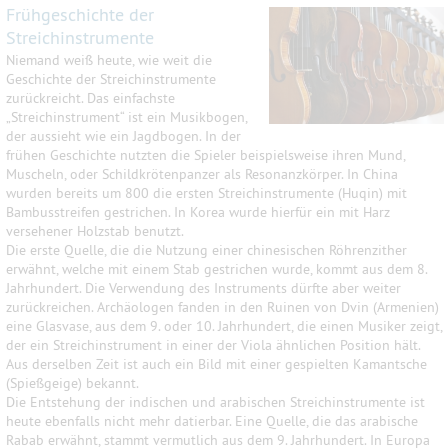
Frühgeschichte der
Streichinstrumente
Niemand weiß heute, wie weit die
Geschichte der Streichinstrumente
zurückreicht. Das einfachste
„Streichinstrument“ ist ein Musikbogen,
der aussieht wie ein Jagdbogen. In der
frühen Geschichte nutzten die Spieler beispielsweise ihren Mund,
Muscheln, oder Schildkrötenpanzer als Resonanzkörper. In China
wurden bereits um 800 die ersten Streichinstrumente (Huqin) mit
Bambusstreifen gestrichen. In Korea wurde hierfür ein mit Harz
versehener Holzstab benutzt.
Die erste Quelle, die die Nutzung einer chinesischen Röhrenzither
erwähnt, welche mit einem Stab gestrichen wurde, kommt aus dem 8.
Jahrhundert. Die Verwendung des Instruments dürfte aber weiter
zurückreichen. Archäologen fanden in den Ruinen von Dvin (Armenien)
eine Glasvase, aus dem 9. oder 10. Jahrhundert, die einen Musiker zeigt,
der ein Streichinstrument in einer der Viola ähnlichen Position hält.
Aus derselben Zeit ist auch ein Bild mit einer gespielten Kamantsche
(Spießgeige) bekannt.
Die Entstehung der indischen und arabischen Streichinstrumente ist
heute ebenfalls nicht mehr datierbar. Eine Quelle, die das arabische
Rabab erwähnt, stammt vermutlich aus dem 9. Jahrhundert. In Europa