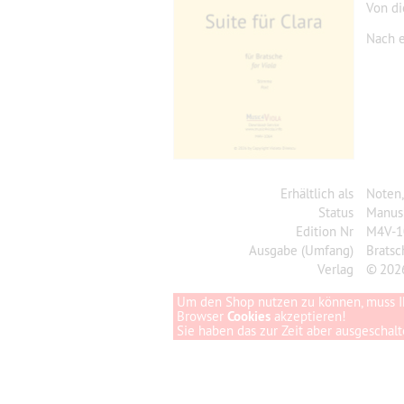
Von d
Nach e
Erhältlich als
Noten
Status
Manusk
Edition Nr
M4V-1
Ausgabe (Umfang)
Brats
Verlag
© 202
Um den Shop nutzen zu können, muss I
Browser
Cookies
akzeptieren!
Sie haben das zur Zeit aber ausgeschalte