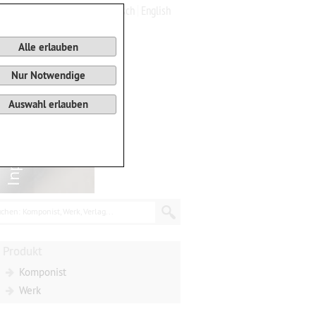
Deutsch
English
0
Warenkorb
Alle erlauben
Nur Notwendige
Auswahl erlauben
chen: Komponist, Werk, Verlag...
Produkt
Komponist
Werk