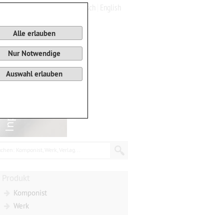
Deutsch
English
0
Warenkorb
Alle erlauben
Nur Notwendige
Auswahl erlauben
chen: Komponist, Werk, Verlag...
Produkt
Komponist
Werk