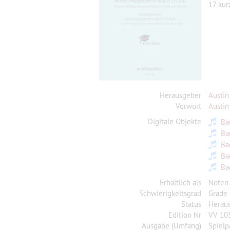
17 kur
Herausgeber
Austin
Vorwort
Austin
Digitale Objekte
Ba
Ba
Ba
Ba
Ba
Erhältlich als
Noten
Schwierigkeitsgrad
Grade
Status
Herau
Edition Nr
VV 10
Ausgabe (Umfang)
Spielp