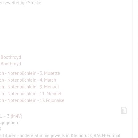
ze zweiteilige Stücke
 Boothroyd
 Boothroyd
ch - Notenbüchlein - 3. Musette
ch - Notenbüchlein - 4. March
ch - Notenbüchlein - 9. Menuet
ch - Notenbüchlein - 11. Menuet
ch - Notenbüchlein - 17. Polonaise
 1 – 3
(M4V)
sgegeben
5
artituren - andere Stimme jeweils in Kleindruck, BACH-Format