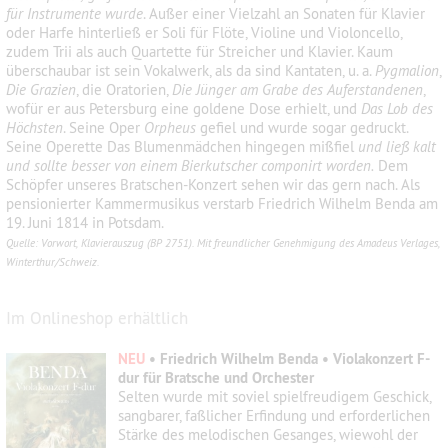
für Instrumente wurde
. Außer einer Vielzahl an Sonaten für Klavier
oder Harfe hinterließ er Soli für Flöte, Violine und Violoncello,
zudem Trii als auch Quartette für Streicher und Klavier. Kaum
überschaubar ist sein Vokalwerk, als da sind Kantaten, u. a.
Pygmalion
,
Die Grazien
, die Oratorien,
Die Jünger am Grabe des Auferstandenen
,
wofür er aus Petersburg eine goldene Dose erhielt, und
Das Lob des
Höchsten
. Seine Oper
Orpheus
geﬁel und wurde sogar gedruckt.
Seine Operette Das Blumenmädchen hingegen mißﬁel
und ließ kalt
und sollte besser von einem Bierkutscher componirt worden.
Dem
Schöpfer unseres Bratschen-Konzert sehen wir das gern nach. Als
pensionierter Kammermusikus verstarb Friedrich Wilhelm Benda am
19. Juni 1814 in Potsdam.
Quelle: Vorwort, Klavierauszug (BP 2751). Mit freundlicher Genehmigung des Amadeus Verlages,
Winterthur/Schweiz.
Im Onlineshop erhältlich
NEU
• Friedrich Wilhelm Benda • Violakonzert F-
dur für Bratsche und Orchester
Selten wurde mit soviel spielfreudigem Geschick,
sangbarer, faßlicher Erfindung und erforderlichen
Stärke des melodischen Gesanges, wiewohl der