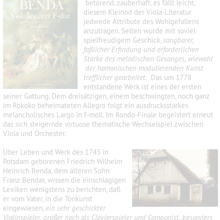
betörend, zauberhaft, es fällt leicht,
diesem Kleinod der Viola-Literatur
jedwede Attribute des Wohlgefallens
anzutragen. Selten wurde mit soviel
spielfreudigem Geschick,
sangbarer,
faßlicher Erﬁndung und erforderlichen
Stärke des melodischen Gesanges, wiewohl
der hamonischen modulierenden Kunst
trefflicher gearbeitet.
Das um 1778
entstandene Werk ist eines der ersten
seiner Gattung. Dem dreisätzigen, einem beschwingten, noch ganz
im Rokoko beheimateten Allegro folgt ein ausdrucksstarkes
melancholisches Largo in f-moll. Im Rondo-Finale begeistert erneut
das sich steigernde virtuose thematische Wechselspiel zwischen
Viola und Orchester.
Über Leben und Werk des 1745 in
Potsdam geborenen Friedrich Wilhelm
Heinrich Benda, dem älteren Sohn
Franz Bendas, wissen die einschlägigen
Lexiken wenigstens zu berichten, daß
er vom Vater, in die Tonkunst
eingewiesen,
ein sehr geschickter
Violinspieler, größer noch als Clavierspieler und Componist, besonders