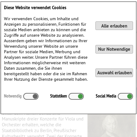
Deutsch
English
0
Diese Website verwendet Cookies
Anmelden / Registrieren
Wir verwenden Cookies, um Inhalte und
Anzeigen zu personalisieren, Funktionen für
Alle erlauben
soziale Medien anbieten zu können und die
Zugriffe auf unsere Website zu analysieren.
Ausserdem geben wir Informationen zu Ihrer
Verwendung unserer Website an unsere
Nur Notwendige
Partner für soziale Medien, Werbung und
Analysen weiter. Unsere Partner führen diese
Informationen möglicherweise mit weiteren
Daten zusammen, die Sie ihnen
Auswahl erlauben
bereitgestellt haben oder die sie im Rahmen
Ihrer Nutzung der Dienste gesammelt haben.
Friedrich Wilhelm Benda • Violakonzert in F-dur
Notwendig
Statistiken
Social Media
Unter dem Namen Benda sind
Manuskripte dreier Konzerte für Viola und
Orchester erhalten, welche die
Staatsbibliothek zu Berlin, Preußischer
Kulturbesitz, verwahrt. Zwei der Konzerte