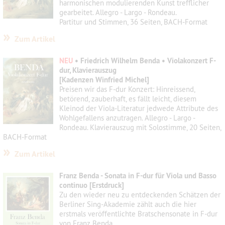
harmonischen modulierenden Kunst trefflicher
gearbeitet. Allegro - Largo - Rondeau.
Partitur und Stimmen, 36 Seiten, BACH-Format
»
Zum Artikel
NEU
• Friedrich Wilhelm Benda • Violakonzert F-
dur, Klavierauszug
[Kadenzen Winfried Michel]
Preisen wir das F-dur Konzert: Hinreissend,
betörend, zauberhaft, es fällt leicht, diesem
Kleinod der Viola-Literatur jedwede Attribute des
Wohlgefallens anzutragen. Allegro - Largo -
Rondeau. Klavierauszug mit Solostimme, 20 Seiten,
BACH-Format
»
Zum Artikel
Franz Benda - Sonata in F-dur für Viola und Basso
continuo [Erstdruck]
Zu den wieder neu zu entdeckenden Schätzen der
Berliner Sing-Akademie zählt auch die hier
erstmals veröffentlichte Bratschensonate in F-dur
von Franz Benda.