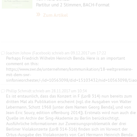
Partitur und 2 Stimmen, BACH-Format
»
Zum Artikel
Joachim Johow (Facebook) schrieb am 09.12.2017 um 17:22
Perhaps Friedrich Wilhelm Heinrich Benda. Here is an important
comment on this:
https://www.swr.de/unternehmen/kommunikation/18-weltpremiere-
mit-dem-swr-
sinfonieorchester/-/id=10563098/did=15103432/nid=10563098/1iao
Phillip Schmidt schrieb am 28.11.2017 um 10:34
Es ist erstaunlich, dass das Konzert in F (LorB 314) nun bereits zum
dritten Mal als Publikation erscheint (vgl. die Ausgaben von Walter
Lebermann, Schott 1968 [unter dem Namen Georg Benda], und von
Jean-Eric Soucy, edition offenburg 2014]). Erstmals wird nun auch die
Quelle im Archiv der Sing-Akademie zu Berlin berücksichtigt.
Ausführliche Informationen zur Zuweisungsproblematik der drei
Berliner Violakonzerte (LorB 314-316) finden sich im Vorwort der
Ortus-Ausgabe des Violakonzerts von Carl Hermann Heinrich Benda: