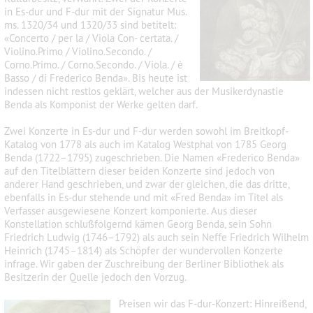
in Es-dur und F-dur mit der Signatur Mus.
ms. 1320/34 und 1320/33 sind betitelt:
«Concerto / per la / Viola Con- certata. /
Violino.Primo / Violino.Secondo. /
Corno.Primo. / Corno.Secondo. / Viola. / è
Basso / di Frederico Benda». Bis heute ist
indessen nicht restlos geklärt, welcher aus der Musikerdynastie
Benda als Komponist der Werke gelten darf.
Zwei Konzerte in Es-dur und F-dur werden sowohl im Breitkopf-
Katalog von 1778 als auch im Katalog Westphal von 1785 Georg
Benda (1722–1795) zugeschrieben. Die Namen «Frederico Benda»
auf den Titelblättern dieser beiden Konzerte sind jedoch von
anderer Hand geschrieben, und zwar der gleichen, die das dritte,
ebenfalls in Es-dur stehende und mit «Fred Benda» im Titel als
Verfasser ausgewiesene Konzert komponierte. Aus dieser
Konstellation schlußfolgernd kämen Georg Benda, sein Sohn
Friedrich Ludwig (1746–1792) als auch sein Neffe Friedrich Wilhelm
Heinrich (1745–1814) als Schöpfer der wundervollen Konzerte
infrage. Wir gaben der Zuschreibung der Berliner Bibliothek als
Besitzerin der Quelle jedoch den Vorzug.
Preisen wir das F-dur-Konzert: Hinreißend,