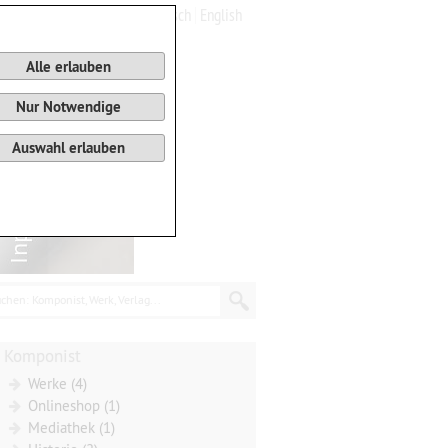
Deutsch
English
0
Warenkorb
Alle erlauben
Nur Notwendige
Auswahl erlauben
chen: Komponist, Werk, Verlag...
Komponist
Werke (4)
Onlineshop (1)
Mediathek (1)