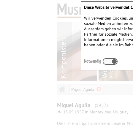
Diese Website verwendet C
Wir verwenden Cookies, um
soziale Medien anbieten zu
Ausserdem geben wir Infor
Partner für soziale Medien
Informationen möglicherwe
haben oder die sie im Rah
Notwendig
Miguel Aguila
Miguel
Aguila
(1957)
∗
15.09.1957 in
Montevideo, Uruguay
Dies ist ein Input von einem unserer Mus