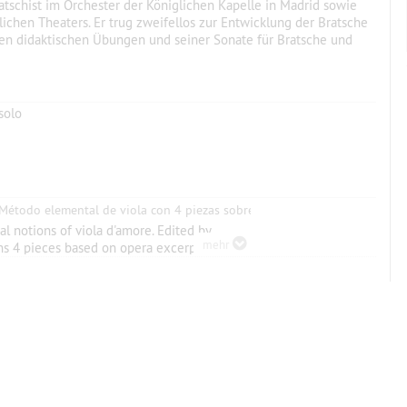
tschist im Orchester der Königlichen Kapelle in Madrid sowie
lichen Theaters. Er trug zweifellos zur Entwicklung der Bratsche
inen didaktischen Übungen und seiner Sonate für Bratsche und
solo
, y Método elemental de viola con 4 piezas sobre fragmentos de ópera (den
l notions of viola d'amore. Edited by
mehr
ns 4 pieces based on opera excerpts:
 Bailable from Macbeth (Verdi) and Bolero
a Digital Hispánica). Edited by Antonio
t and PhD in Education.
generales de la Viola de amor. Ed. Antonio
zas sobre fragmentos de ópera (Sonámbula
stro Verdi, Bailable de la Opera Macbeth de