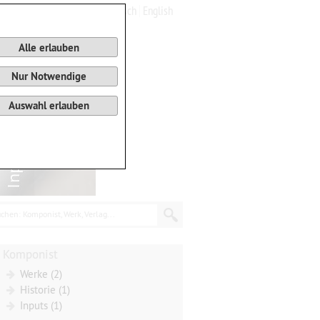
Deutsch
English
0
Warenkorb
Alle erlauben
Nur Notwendige
Auswahl erlauben
chen: Komponist, Werk, Verlag...
Komponist
Werke (2)
Historie (1)
Inputs (1)