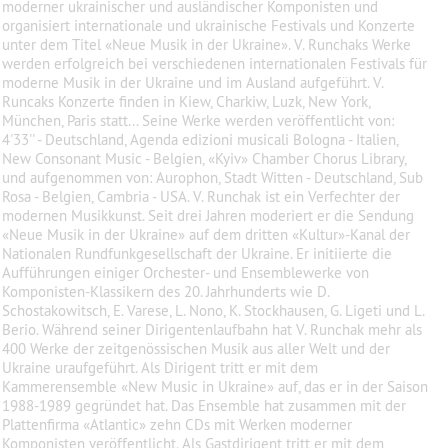
moderner ukrainischer und ausländischer Komponisten und
organisiert internationale und ukrainische Festivals und Konzerte
unter dem Titel «Neue Musik in der Ukraine». V. Runchaks Werke
werden erfolgreich bei verschiedenen internationalen Festivals für
moderne Musik in der Ukraine und im Ausland aufgeführt. V.
Runcaks Konzerte finden in Kiew, Charkiw, Luzk, New York,
München, Paris statt... Seine Werke werden veröffentlicht von:
4'33'' - Deutschland, Agenda edizioni musicali Bologna - Italien,
New Consonant Music - Belgien, «Kyiv» Chamber Chorus Library,
und aufgenommen von: Aurophon, Stadt Witten - Deutschland, Sub
Rosa - Belgien, Cambria - USA. V. Runchak ist ein Verfechter der
modernen Musikkunst. Seit drei Jahren moderiert er die Sendung
«Neue Musik in der Ukraine» auf dem dritten «Kultur»-Kanal der
Nationalen Rundfunkgesellschaft der Ukraine. Er initiierte die
Aufführungen einiger Orchester- und Ensemblewerke von
Komponisten-Klassikern des 20. Jahrhunderts wie D.
Schostakowitsch, E. Varese, L. Nono, K. Stockhausen, G. Ligeti und L.
Berio. Während seiner Dirigentenlaufbahn hat V. Runchak mehr als
400 Werke der zeitgenössischen Musik aus aller Welt und der
Ukraine uraufgeführt. Als Dirigent tritt er mit dem
Kammerensemble «New Music in Ukraine» auf, das er in der Saison
1988-1989 gegründet hat. Das Ensemble hat zusammen mit der
Plattenfirma «Atlantic» zehn CDs mit Werken moderner
Komponisten veröffentlicht. Als Gastdirigent tritt er mit dem