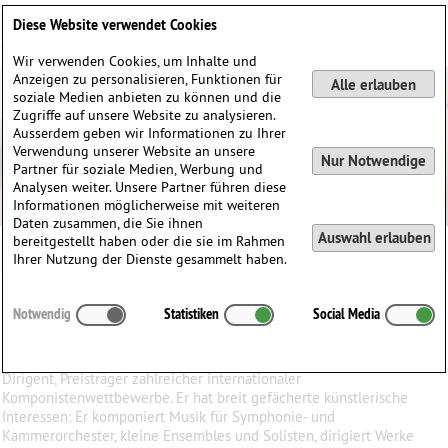
Deutsch
English
0
Diese Website verwendet Cookies
Anmelden / Registrieren
Wir verwenden Cookies, um Inhalte und
Anzeigen zu personalisieren, Funktionen für
Alle erlauben
soziale Medien anbieten zu können und die
Zugriffe auf unsere Website zu analysieren.
Ausserdem geben wir Informationen zu Ihrer
Verwendung unserer Website an unsere
Nur Notwendige
Partner für soziale Medien, Werbung und
Analysen weiter. Unsere Partner führen diese
Informationen möglicherweise mit weiteren
Daten zusammen, die Sie ihnen
Auswahl erlauben
bereitgestellt haben oder die sie im Rahmen
Ihrer Nutzung der Dienste gesammelt haben.
Volodymyr
Runchak
(1960)
Notwendig
Statistiken
Social Media
∗
12.06.1960 in
Lutsk, Ukraine
Volodymyr Runchak (12. Juni 1960) - ukrainischer Komponist und
Dirigent, Preisträger zahlreicher internationaler
Komponistenwettbewerbe. Er hat breit gefächerte künstlerische
Interessen: Er komponiert Musik für Symphonie- und
Kammerorchester, kleine Ensembles und Solisten, dirigiert Werke