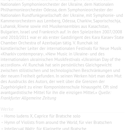
Nationalen Symphonieorchester der Ukraine, dem Nationalen
Philharmonieorchester Odessa, dem Symphonieorchester der
Nationalen Rundfunkgesellschaft der Ukraine, mit Symphonie- und
Kammerorchestern aus Lemberg, Odessa, Charkiw, Saporischschja,
Luhansk, Riwne sowie mit Musikensembles aus Kasachstan,
Bulgarien, Israel und Frankreich auf. In den Spielzeiten 2007/2008
und 2010/2011 war er als erster Gastdirigent des Kara Karaev State
Chamber Orchestra of Azerbaijan tätig. V. Runchak ist
künstlerischer Leiter der internationalen Festivals für Neue Musik
«Kharkiv contemporary-, »New Music in Ukraine- und des
internationalen ukrainischen Musikfestivals «Ukrainian Day of the
accordion». «V. Runchak hat sein persönliches Gleichgewicht
zwischen stilistischen und technologischen Beschränkungen und
der neuen Freiheit gefunden. In seinen Werken hört man den Mut
des Ausdrucks des Autors, der weit über die Grenzen der
Zugehörigkeit zu einer Komponistenschule hinausgeht. Oft sind
avantgardistische Mittel für ihn die einzigen Mittel.»
Quelle:
Frankfurter Allgemeine Zeitung
Werke
•
Homo ludens X, Caprice für Bratsche solo
•
Hymn of Violists from around the World, für vier Bratschen
•
Intellecual Waltz, für Klarinette und Bratsche