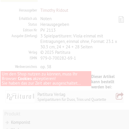
Herausgeber
Timothy Ridout
Erhältlich als
Noten
Status
Herausgegeben
Edition Nr
PV 2113
Ausgabe (Umfang)
3 Spielpartituren: Viola einmal mit
Eintragungen, einmal ohne, Format: 23.1 x
30.3 cm, 24 + 24 + 28 Seiten
Verlag
© 2025 Partitura
ISMN
979-0-700282-69-1
Werkverzeichnis
op. 38
Um den Shop nutzen zu können, muss Ihr
Dieser Artikel
Browser
Cookies
akzeptieren!
kann bestellt
Sie haben das zur Zeit aber ausgeschaltet...
werden bei:
Partitura Verlag
Spielpartituren für Duos, Trios und Quartette
Produkt
Komponist