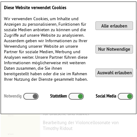
Deutsch
English
0
Diese Website verwendet Cookies
Anmelden / Registrieren
Wir verwenden Cookies, um Inhalte und
Anzeigen zu personalisieren, Funktionen für
Alle erlauben
soziale Medien anbieten zu können und die
Zugriffe auf unsere Website zu analysieren.
Ausserdem geben wir Informationen zu Ihrer
Verwendung unserer Website an unsere
Nur Notwendige
Partner für soziale Medien, Werbung und
Analysen weiter. Unsere Partner führen diese
Informationen möglicherweise mit weiteren
Daten zusammen, die Sie ihnen
Auswahl erlauben
bereitgestellt haben oder die sie im Rahmen
Ihrer Nutzung der Dienste gesammelt haben.
Sonate e-moll, op. 38
Notwendig
Statistiken
Social Media
Brahms, Johannes
(1833–1897)
für Bratsche und Klavier
Bearbeitung der Violoncellosonate von
Timothy Ridout