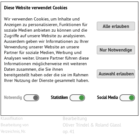
Deutsch
English
0
Diese Website verwendet Cookies
Anmelden / Registrieren
Wir verwenden Cookies, um Inhalte und
Anzeigen zu personalisieren, Funktionen für
Alle erlauben
soziale Medien anbieten zu können und die
Zugriffe auf unsere Website zu analysieren.
Ausserdem geben wir Informationen zu Ihrer
Verwendung unserer Website an unsere
Nur Notwendige
Partner für soziale Medien, Werbung und
Analysen weiter. Unsere Partner führen diese
Informationen möglicherweise mit weiteren
Daten zusammen, die Sie ihnen
Auswahl erlauben
bereitgestellt haben oder die sie im Rahmen
Ihrer Nutzung der Dienste gesammelt haben.
Johanna
Senfter
(1879–1961)
Notwendig
Statistiken
Social Media
Sonate Nr. 1, op. 41, für Bratsche und Klavier
Bratsche, Klavier
Besetzung
Bearbeitung
Klassifikation
Oliver Trindel & Roland Glassl
Bearbeitung von
op. 41
Verzeichnis, Nr.