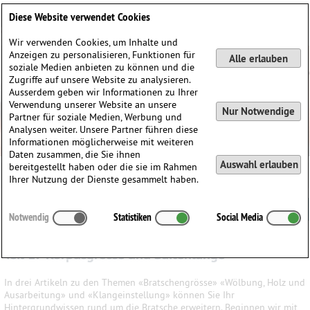
Deutsch
English
0
Diese Website verwendet Cookies
Anmelden / Registrieren
Wir verwenden Cookies, um Inhalte und
Anzeigen zu personalisieren, Funktionen für
Alle erlauben
soziale Medien anbieten zu können und die
Zugriffe auf unsere Website zu analysieren.
Ausserdem geben wir Informationen zu Ihrer
Verwendung unserer Website an unsere
Nur Notwendige
Partner für soziale Medien, Werbung und
Analysen weiter. Unsere Partner führen diese
Informationen möglicherweise mit weiteren
Daten zusammen, die Sie ihnen
Auswahl erlauben
bereitgestellt haben oder die sie im Rahmen
Ihrer Nutzung der Dienste gesammelt haben.
Ratgeber Bratsche
Notwendig
Statistiken
Social Media
Teil 1: Korpusgrösse und Saitenlänge
In drei Artikeln zu den Themen «Bratschengrösse» «Wölbung, Holz und
Ausarbeitung» und «Klangeinstellung» können Sie Ihr
Hintergrundwissen rund um die Bratsche erweitern. Beginnen wir mit