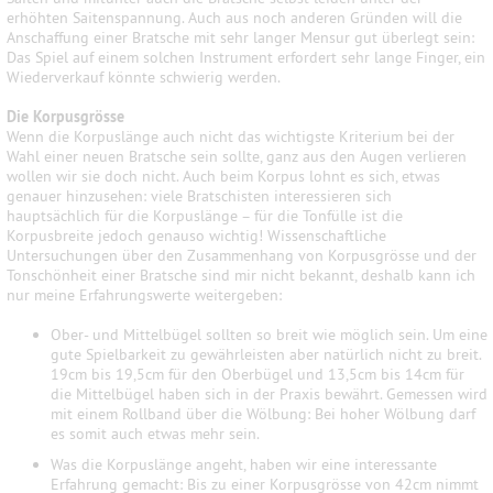
erhöhten Saitenspannung. Auch aus noch anderen Gründen will die
Anschaffung einer Bratsche mit sehr langer Mensur gut überlegt sein:
Das Spiel auf einem solchen Instrument erfordert sehr lange Finger, ein
Wiederverkauf könnte schwierig werden.
Die Korpusgrösse
Wenn die Korpuslänge auch nicht das wichtigste Kriterium bei der
Wahl einer neuen Bratsche sein sollte, ganz aus den Augen verlieren
wollen wir sie doch nicht. Auch beim Korpus lohnt es sich, etwas
genauer hinzusehen: viele Bratschisten interessieren sich
hauptsächlich für die Korpuslänge – für die Tonfülle ist die
Korpusbreite jedoch genauso wichtig! Wissenschaftliche
Untersuchungen über den Zusammenhang von Korpusgrösse und der
Tonschönheit einer Bratsche sind mir nicht bekannt, deshalb kann ich
nur meine Erfahrungswerte weitergeben:
Ober- und Mittelbügel sollten so breit wie möglich sein. Um eine
gute Spielbarkeit zu gewährleisten aber natürlich nicht zu breit.
19cm bis 19,5cm für den Oberbügel und 13,5cm bis 14cm für
die Mittelbügel haben sich in der Praxis bewährt. Gemessen wird
mit einem Rollband über die Wölbung: Bei hoher Wölbung darf
es somit auch etwas mehr sein.
Was die Korpuslänge angeht, haben wir eine interessante
Erfahrung gemacht: Bis zu einer Korpusgrösse von 42cm nimmt