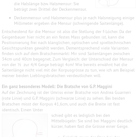
die Halslänge bzw. Halsmensur: Sie
beträgt zwei Drittel der Deckenmensur.
Deckenmensur und Halsmensur plus je nach Halsneigung einige
Millimeter ergeben die Mensur (schwingende Saitenlänge).
Entscheidend für die Mensur ist also die Stellung der f-Löcher. Da der
Geigenbauer hier nicht an ein festes Mass gebunden ist, kann die
Positionierung frei nach klanglichen, optischen und spieltechnischen
Gesichtspunkten gewählt werden. Dementsprechend viele Varianten
finden sich auf dem Bratschenmarkt: Mir sind Saitenlängen zwischen
34cm und 40cm begegnet. Zum Vergleich: der Unterschied der Mensur
von der ½ zur 4/4 Geige beträgt 4cm! Wie bereits erwähnt hat die
Saitenlänge nicht viel mit der Korpusgrösse zu tun, wie ich am Beispiel
meiner beiden Lieblingsbratschen verdeutlichen will.
Ein ganz besonderes Modell: Die Bratsche von G.P. Maggini
Auf der Zeichnung ist der Umriss einer Bratsche von Andrea Guarneri
(rote Linie) und G.P. Maggini (schwarze Linie) zu sehen. Bei beiden
Bratschen misst der Korpus 41,6cm, und auch die Breite ist fast
identisch. Einen Unter
schied gibt es lediglich bei den
Mittelbügeln: Sie sind bei Maggini deutlich
kürzer, haben fast die Grösse einer Geige.