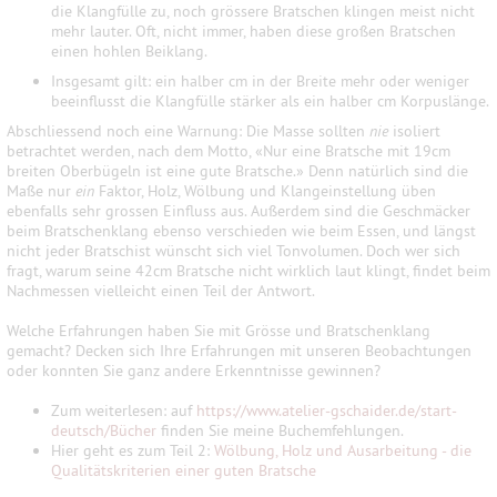
die Klangfülle zu, noch grössere Bratschen klingen meist nicht
mehr lauter. Oft, nicht immer, haben diese großen Bratschen
einen hohlen Beiklang.
Insgesamt gilt: ein halber cm in der Breite mehr oder weniger
beeinflusst die Klangfülle stärker als ein halber cm Korpuslänge.
Abschliessend noch eine Warnung: Die Masse sollten
nie
isoliert
betrachtet werden, nach dem Motto, «Nur eine Bratsche mit 19cm
breiten Oberbügeln ist eine gute Bratsche.» Denn na
türlich sind die
Ma
ß
e nur
ein
Faktor, Holz, Wölbung und Klangeinstellung üben
ebenfalls sehr grossen Einfluss aus. Außerdem sind die Geschmäcker
beim Bratschenklang ebenso verschieden wie beim Essen, und längst
nicht jeder Bratschist wünscht sich viel Tonvolumen. Doch wer sich
fragt, warum seine 42cm Bratsche nicht wirklich laut klingt, findet beim
Nachmessen vielleicht einen Teil der Antwort.
Welche Erfahrungen haben Sie mit Grösse und Bratschenklang
gemacht? Decken sich Ihre Erfahrungen mit unseren Beobachtungen
oder konnten Sie ganz andere Erkenntnisse gewinnen?
Zum weiterlesen: auf
https://www.atelier-gschaider.de/start-
deutsch/Bücher
finden Sie meine Buchemfehlungen.
Hier geht es zum Teil 2:
Wölbung, Holz und Ausarbeitung - die
Qualitätskriterien einer guten Bratsche