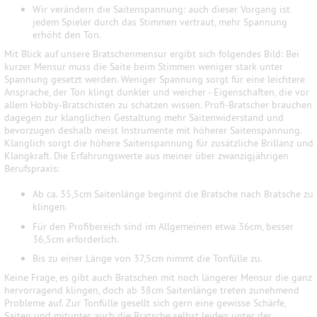
Wir verändern die Saitenspannung: auch dieser Vorgang ist
jedem Spieler durch das Stimmen vertraut, mehr Spannung
erhöht den Ton.
Mit Blick auf unsere Bratschenmensur ergibt sich folgendes Bild: Bei
kurzer Mensur muss die Saite beim Stimmen weniger stark unter
Spannung gesetzt werden. Weniger Spannung sorgt für eine leichtere
Ansprache, der Ton klingt dunkler und weicher - Eigenschaften, die vor
allem Hobby-Bratschisten zu schätzen wissen. Profi-Bratscher brauchen
dagegen zur klanglichen Gestaltung mehr Saitenwiderstand und
bevorzugen deshalb meist Instrumente mit höherer Saitenspannung.
Klanglich sorgt die höhere Saitenspannung für zusätzliche Brillanz und
Klangkraft. Die Erfahrungswerte aus meiner über zwanzigjährigen
Berufspraxis:
Ab ca. 35,5cm Saitenlänge beginnt die Bratsche nach Bratsche zu
klingen.
Für den Profibereich sind im Allgemeinen etwa 36cm, besser
36,5cm erforderlich.
Bis zu einer Länge von 37,5cm nimmt die Tonfülle zu.
Keine Frage, es gibt auch Bratschen mit noch längerer Mensur die ganz
hervorragend klingen, doch ab 38cm Saitenlänge treten zunehmend
Probleme auf. Zur Tonfülle gesellt sich gern eine gewisse Schärfe,
Saiten und mitunter auch die Bratsche selbst leiden unter der