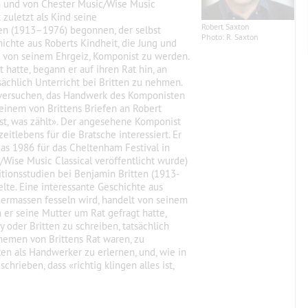
n und von Chester Music/Wise Music
 zuletzt als Kind seine
Robert Saxton
en (1913–1976) begonnen, der selbst
Photo: R. Saxton
hichte aus Roberts Kindheit, die Jung und
t von seinem Ehrgeiz, Komponist zu werden.
hatte, begann er auf ihren Rat hin, an
tsächlich Unterricht bei Britten zu nehmen.
 versuchen, das Handwerk des Komponisten
 einem von Brittens Briefen an Robert
 ist, was zählt». Der angesehene Komponist
itlebens für die Bratsche interessiert. Er
as 1986 für das Cheltenham Festival in
Wise Music Classical veröffentlicht wurde)
itionsstudien bei Benjamin Britten (1913-
elte. Eine interessante Geschichte aus
chermassen fesseln wird, handelt von seinem
er seine Mutter um Rat gefragt hatte,
y oder Britten zu schreiben, tatsächlich
hemen von Brittens Rat waren, zu
n als Handwerker zu erlernen, und, wie in
hrieben, dass «richtig klingen alles ist,