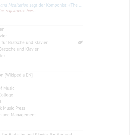
 and Meditation
sagt der Komponist: «The title refers to ancient Jewish religious and musical traditions. The opening Invocation (a written-out accelerando)
s registrieren hier...
er
vier
 für Bratsche und Klavier
Bratsche und Klavier
ter
n [Wikipedia EN]
f Music
College
l
k Music Press
on and Management
 für Bratsche und Klavier, Partitur und