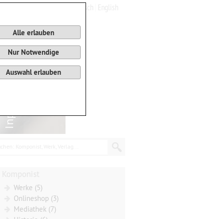
Deutsch
English
0
Warenkorb
Alle erlauben
Nur Notwendige
Auswahl erlauben
chen: Komponist, Werk, Verlag...
Komponist
Werke (5)
Onlineshop (3)
Mediathek (7)