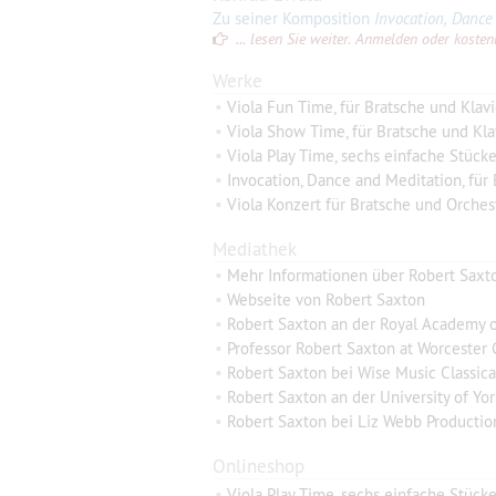
Zu seiner Komposition
Invocation, Dance
... lesen Sie weiter. Anmelden oder kostenlo
Werke
•
Viola Fun Time, für Bratsche und Klavi
•
Viola Show Time, für Bratsche und Kla
•
Viola Play Time, sechs einfache Stücke
•
Invocation, Dance and Meditation, für 
•
Viola Konzert für Bratsche und Orches
Mediathek
•
Mehr Informationen über Robert Saxto
•
Webseite von Robert Saxton
•
Robert Saxton an der Royal Academy o
•
Professor Robert Saxton at Worcester 
•
Robert Saxton bei Wise Music Classica
•
Robert Saxton an der University of Yor
•
Robert Saxton bei Liz Webb Producti
Onlineshop
•
Viola Play Time, sechs einfache Stücke,