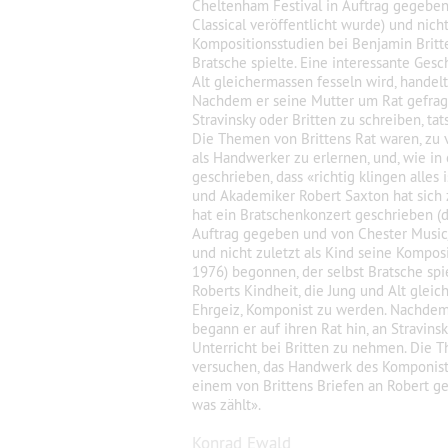
Cheltenham Festival in Auftrag gegebe
Classical veröffentlicht wurde) und nicht
Kompositionsstudien bei Benjamin Britt
Bratsche spielte. Eine interessante Gesc
Alt gleichermassen fesseln wird, handel
Nachdem er seine Mutter um Rat gefragt 
Stravinsky oder Britten zu schreiben, ta
Die Themen von Brittens Rat waren, zu
als Handwerker zu erlernen, und, wie in
geschrieben, dass «richtig klingen alles
und Akademiker Robert Saxton hat sich ze
hat ein Bratschenkonzert geschrieben (d
Auftrag gegeben und von Chester Music/
und nicht zuletzt als Kind seine Kompos
1976) begonnen, der selbst Bratsche spi
Roberts Kindheit, die Jung und Alt glei
Ehrgeiz, Komponist zu werden. Nachdem 
begann er auf ihren Rat hin, an Stravinsk
Unterricht bei Britten zu nehmen. Die T
versuchen, das Handwerk des Komponiste
einem von Brittens Briefen an Robert gesc
was zählt».
Konrad Ewald