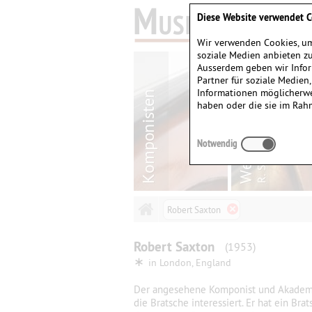
Diese Website verwendet C
Wir verwenden Cookies, um
soziale Medien anbieten zu
Ausserdem geben wir Infor
Partner für soziale Medien
Informationen möglicherwe
haben oder die sie im Rah
Notwendig
Robert Saxton
Robert
Saxton
(1953)
∗
in
London, England
Der angesehene Komponist und Akademik
die Bratsche interessiert. Er hat ein Br