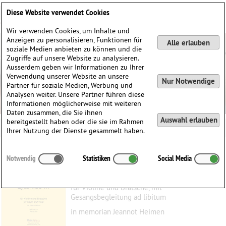
Deutsch
English
0
Diese Website verwendet Cookies
Anmelden / Registrieren
Wir verwenden Cookies, um Inhalte und
Anzeigen zu personalisieren, Funktionen für
Alle erlauben
soziale Medien anbieten zu können und die
Zugriffe auf unsere Website zu analysieren.
Ausserdem geben wir Informationen zu Ihrer
Verwendung unserer Website an unsere
Nur Notwendige
Partner für soziale Medien, Werbung und
Analysen weiter. Unsere Partner führen diese
Informationen möglicherweise mit weiteren
Daten zusammen, die Sie ihnen
Auswahl erlauben
bereitgestellt haben oder die sie im Rahmen
Ihrer Nutzung der Dienste gesammelt haben.
Lytaniae III
Notwendig
Statistiken
Social Media
Dinescu, Violeta
(1953)
für Violine und Bratsche, mit
Gesangsbegleitung ad libitum
in memorian Jeannot Heimen