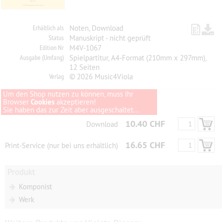
Erhältlich als
Noten, Download
Status
Manuskript - nicht geprüft
Edition Nr
M4V-1067
Ausgabe (Umfang)
Spielpartitur, A4-Format (210mm x 297mm),
12 Seiten
Verlag
© 2026 Music4Viola
Um den Shop nutzen zu können, muss Ihr
Browser
Cookies
akzeptieren!
Sie haben das zur Zeit aber ausgeschaltet...
10.40 CHF
Download
16.65 CHF
Print-Service (nur bei uns erhältlich)
Produkt
Komponist
Werk